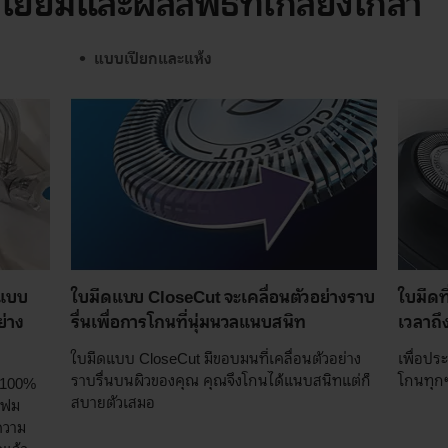
เยี่ยมและผลลัพธ์ที่เกลี้ยงเกลา
แบบเปียกและแห้ง
นแบบ
ใบมีดแบบ CloseCut จะเคลื่อนตัวอย่างราบ
ใบมีดท
ย่าง
รื่นเพื่อการโกนที่นุ่มนวลแนบสนิท
เวลาถึง
ใบมีดแบบ CloseCut มีขอบมนที่เคลื่อนตัวอย่าง
เพื่อปร
ราบรื่นบนผิวของคุณ คุณจึงโกนได้แนบสนิทแต่ก็
โกนทุกๆ
้ 100%
สบายตัวเสมอ
โฟม
ความ