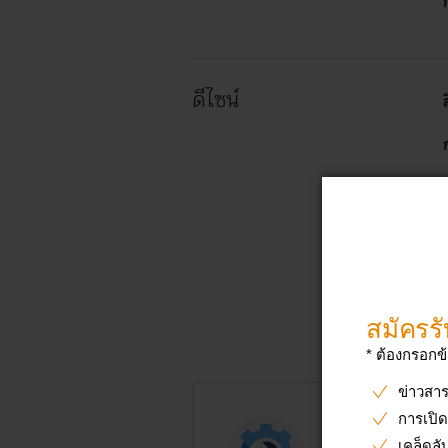
ดีไซน์
ส