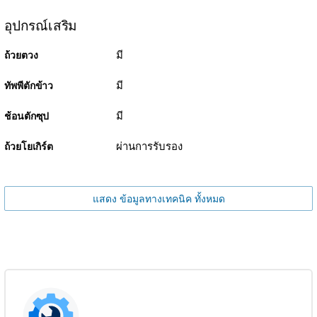
อุปกรณ์เสริม
มี
ถ้วยตวง
มี
ทัพพีตักข้าว
มี
ช้อนตักซุป
ผ่านการรับรอง
ถ้วยโยเกิร์ต
แสดง ข้อมูลทางเทคนิค ทั้งหมด