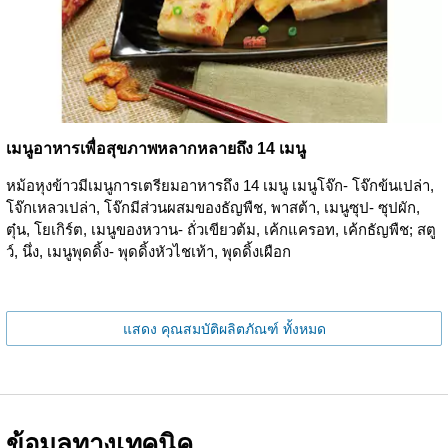
เมนูอาหารเพื่อสุขภาพหลากหลายถึง 14 เมนู
หม้อหุงข้าวมีเมนูการเตรียมอาหารถึง 14 เมนู เมนูโจ๊ก- โจ๊กข้นเปล่า,
โจ๊กเหลวเปล่า, โจ๊กมีส่วนผสมของธัญพืช, พาสต้า, เมนูซุป- ซุปผัก,
ตุ๋น, โยเกิร์ต, เมนูของหวาน- ถั่วเขียวต้ม, เค้กแครอท, เค้กธัญพืช; สตู
ว์, นึ่ง, เมนูพุดดิ้ง- พุดดิ้งหัวไชเท้า, พุดดิ้งเผือก
แสดง คุณสมบัติผลิตภัณฑ์ ทั้งหมด
ข้อมูลทางเทคนิค