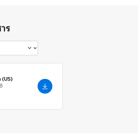
สาร
h (US)
kB