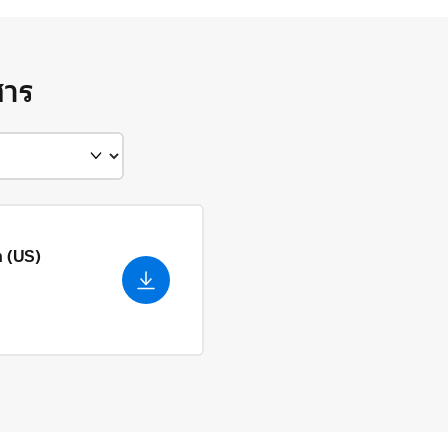
สาร
h (US)