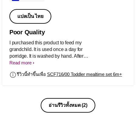
แปลเป็น ไทย
Poor Quality
I purchased this product to feed my
grandchild. It is used once a day for
porridge. It is washed by hand. After
only a few months the plastic covering
Read more
the decal on the inside of the bowl has
รีวิวนี้ทำขึ้นเพื่อ
SCF716/00 Toddler mealtime set 6m+
started to lift. Who knows if the child
has ingested any of this plastic? As
baby is teething the end of the spoon is
sometimes chewed. After inspection I
discovered that the plastic over the
อ่านรีวิวทั้งหมด
(2)
decal is also lifting. This product will be
returned and I will be seeking
renumeration. Dreadful!