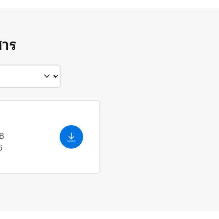
สาร
kB
6