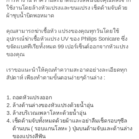
การทำงาน ทำความสะอาดแปรงสีฟันของคุณหลังจาก
ใช้งานโดยล้างหัวแปรงและขนแปรง เช็ดด้ามจับด้วย
ผ้าชุบน้ำบิดพอหมาด
คุณสามารถฆ่าเชื้อหัว แปรงของคุณทุกวันโดยใช้
อุปกรณ์ฆ่าเชื้อหัวแปรง UV ของ Philips Sonicare ซึ่ง
ขจัดแบคทีเรียทั้งหมด 99 เปอร์เซ็นต์ออกจากหัวแปรง
ของคุณ
เราขอแนะนำให้คุณทำความสะอาดอย่างละเอียดทุก
สัปดาห์ เพียงทำตามขั้นตอนง่ายๆด้านล่าง :
ถอดหัวแปรงออก
ล้างด้านล่างของหัวแปรงด้วยน้ำอุ่น
ล้างบริเวณเพลาโลหะด้วยน้ำอุ่น
เช็ดด้ามจับทั้งหมดด้วยผ้าและอย่าลืมเช็ดรอบๆซีล
ด้านบน ( รอบแกนโลหะ ) ปุ่มบนด้ามจับและด้านล่าง
ของแปรงสีฟัน