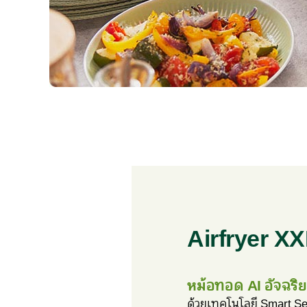
Airfryer X
หม้อทอด AI อัจฉริ
ด้วยเทคโนโลยี Smart Se