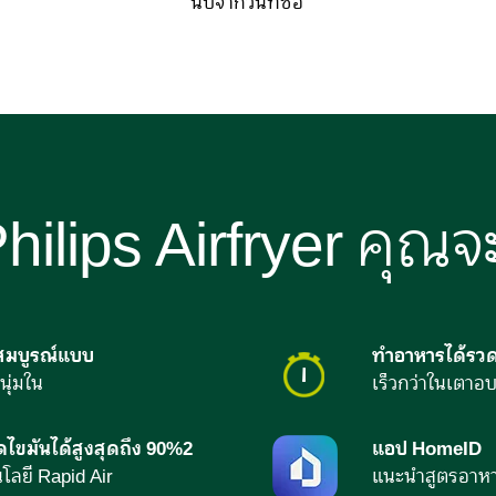
นับจากวันที่ซื้อ
hilips Airfryer คุณจ
่สมบูรณ์แบบ
ทำอาหารได้รวด
ุ่มใน
เร็วกว่าในเตาอบ
ไขมันได้สูงสุดถึง 90%2
แอป HomeID
โลยี Rapid Air
แนะนำสูตรอาห