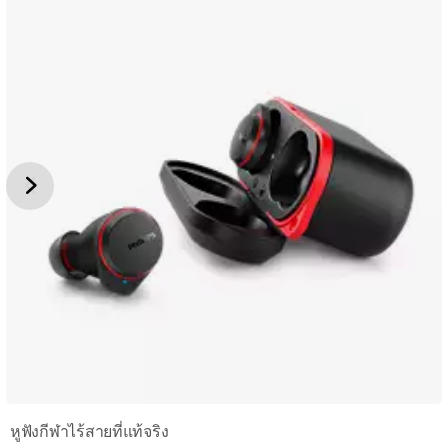
หูฟังกีฬาไร้สายที่แท้จริง