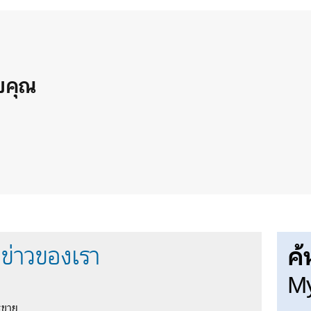
วยคุณ
ค้
ข่าวของเรา
My
รขาย