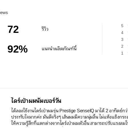
iews
72
5
รีวิว
4
3
92
%
2
แนะนำผลิตภัณฑ์นี้
1
ไดร์เป่าผมนัมเบอร์วัน
ได้ลองใช้งานไดร์เป่าผมรุ่น Prestige SenseIQ มาได้ 2 อาทิตย์กว่
ประทับใจมากค่ะ มันดีจริงๆ เส้นผมมีความนุ่มลื่น ไม่แห้งแข็งกระด้าง
ให้ความรู้สึกที่แตกต่างจากไดร์เป่าผมตัวอื่น สามารถปรับแรงลมให้นุ่ม