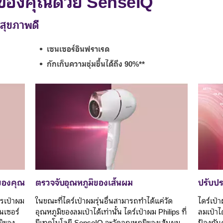
ของคุณด้วย SenseIQ
ะสุขภาพดี
เซนเซอร์อินฟราเรด
กักเก็บความชุ่มชื้นได้ถึง 90%**
ของคุณ
ตรวจจับอุณหภูมิของเส้นผม
ปรับปร
รเป่าผม
ในขณะที่ไดร์เป่าผมรุ่นอื่นสามารถทำได้แค่วัด
ไดร์เป่
นเซอร์
อุณหภูมิของลมเป่าได้เท่านั้น ไดร์เป่าผม Philips ที่
ลมเป่าได