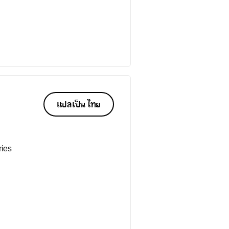
คาค่ะ
แปลเป็น ไทย
ries