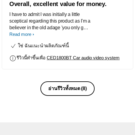
Overall, excellent value for money.
I have to admit I was initially a little
sceptical regarding this product as I'm a
believer in the old adage 'you only get
what you pay for.' The fact it was a
Read more
Philips was the only reason I
ใช่ ฉันแนะนำผลิตภัณฑ์นี้
considered it. It was a leap of faith as
it's only available in Aust. on line, so I
รีวิวนี้ทำขึ้นเพื่อ
CED1800BT Car audio video system
never had the opportunity try before you
buy. After a couple of weeks of testing I
must admit I'm impressed, for a budget
unit it's very good. Its functionality is in
the most part intuitive and what isn't is
อ่านรีวิวทั้งหมด
(8)
easily worked out with a little
experimentation. The touch screen
works well and has a good quality
picture. The audio, with a decent set of
speakers is better than most units I've
heard with similar power outputs. The
big surprise though was the GPS