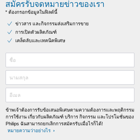
สมัครรับจดหมายข่าวของเรา
system, it's maps are relatively up to
* ต้องกรอกข้อมูลในฟิลด์นี้
date and it's very comprehensively
programed with POI, speed limit
ข่าวสาร และกิจกรรมส่งเสริมการขาย
warnings etc. The next cheapest
การเปิดตัวผลิตภัณฑ์
similar named brand unit I looked at
was over four times the price. I however
เคล็ดลับและเทคนิคพิเศษ
can't comment on the reliability, but
what I can say is I've never had a
ชื่อ
problem with Philips electronics in the
past. Over all I'd rate this unit as
excellent value for money.
นามสกุล
อีเมล
ข้าพเจ้าต้องการรับข้อเสนอพิเศษตามความต้องการและพฤติกรรม
การใช้งาน เกี่ยวกับผลิตภัณฑ์ บริการ กิจกรรม และโปรโมชั่นของ
Philips ฉันสามารถยกเลิกการสมัครรับเมื่อไรก็ได้!
หมายความว่าอย่างไร