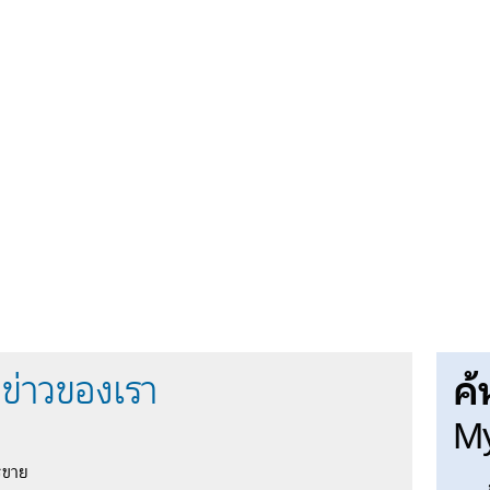
ค้
ข่าวของเรา
My
รขาย