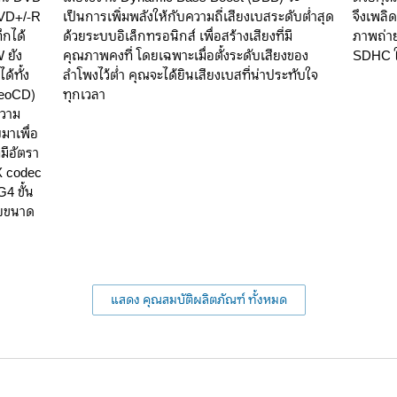
DVD+/-R
เป็นการเพิ่มพลังให้กับความถี่เสียงเบสระดับต่ำสุด
จึงเพลิ
ึกได้
ด้วยระบบอิเล็กทรอนิกส์ เพื่อสร้างเสียงที่มี
ภาพถ่าย
 ยัง
คุณภาพคงที่ โดยเฉพาะเมื่อตั้งระดับเสียงของ
SDHC ใน
ด้ทั้ง
ลำโพงไว้ต่ำ คุณจะได้ยินเสียงเบสที่น่าประทับใจ
eoCD)
ทุกเวลา
ความ
มาเพื่อ
มีอัตรา
vX codec
4 ขั้น
ายขนาด
แสดง คุณสมบัติผลิตภัณฑ์ ทั้งหมด