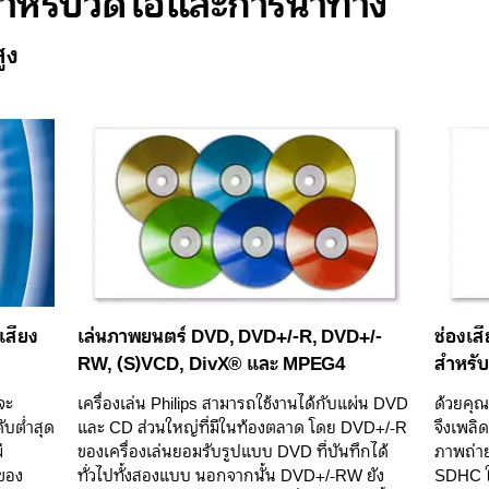
หรับวิดีโอและการนำทาง
ูง
เสียง
เล่นภาพยนตร์ DVD, DVD+/-R, DVD+/-
ช่องเส
RW, (S)VCD, DivX® และ MPEG4
สำหรับ
จะ
เครื่องเล่น Philips สามารถใช้งานได้กับแผ่น DVD
ด้วยคุ
ับต่ำสุด
และ CD ส่วนใหญ่ที่มีในท้องตลาด โดย DVD+/-R
จึงเพลิ
ี
ของเครื่องเล่นยอมรับรูปแบบ DVD ที่บันทึกได้
ภาพถ่าย
งของ
ทั่วไปทั้งสองแบบ นอกจากนั้น DVD+/-RW ยัง
SDHC ใน