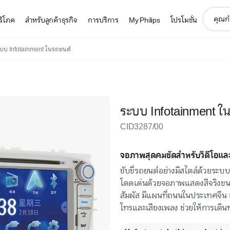
support
บริโภค
สำหรับลูกค้าธุรกิจ
การบริการ
My Philips
โปรโมชั่น
search
icon
บบ Infotainment ในรถยนต์
ระบบ Infotainment ใ
CID3287/00
จอภาพสุดคมชัดสำหรับวิดีโอแ
ขับขี่รถยนต์อย่างมีสไตล์ด้วยระ
โดดเด่นด้วยจอภาพแสดงสีจริงขน
สัมผัส มีแผนที่ถนนในประเทศจีน 
โทรและเสียงเพลง ช่วยให้การเดิน