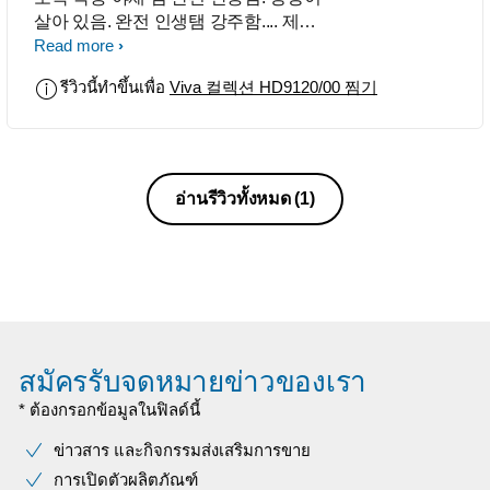
살아 있음. 완전 인생탬 강주함.... 제것
도 좋지만 구매계획있으신분은 신제품
Read more
으로 사시면 더 좋을 것 같아요.
รีวิวนี้ทำขึ้นเพื่อ
Viva 컬렉션 HD9120/00 찜기
อ่านรีวิวทั้งหมด
(1)
สมัครรับจดหมายข่าวของเรา
* ต้องกรอกข้อมูลในฟิลด์นี้
ข่าวสาร และกิจกรรมส่งเสริมการขาย
การเปิดตัวผลิตภัณฑ์