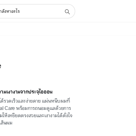
e
วามเงางามจากประจุไอออน
ด้รวดเร็วและง่ายดาย แผ่นหนีบผมที่
tial Care พร้อมการถนอมดูแลด้วยการ
มให้เหยียดตรงสวยและเงางามได้ดั่งใจ
เส้นผม