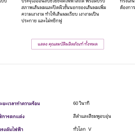
์แบบ
ประจุไอออนลบช่วยขจัดไฟฟ้าสถิต พร้อมปรับ
ทรงเส้น
สภาพเส้นผมและปิดผิวชั้นนอกของเส้นผมเพิ่ม
ต้องกา
ความเงางาม ทำให้เส้นผมเรียบ เงางามเป็น
ประกาย และไม่หยิกฟู
แสดง คุณสมบัติผลิตภัณฑ์ ทั้งหมด
ระยะเวลาทำความร้อน
60 วินาที
สี/การตกแต่ง
สีดำและสีชมพูอบอุ่น
แรงดันไฟฟ้า
ทั่วโลก V