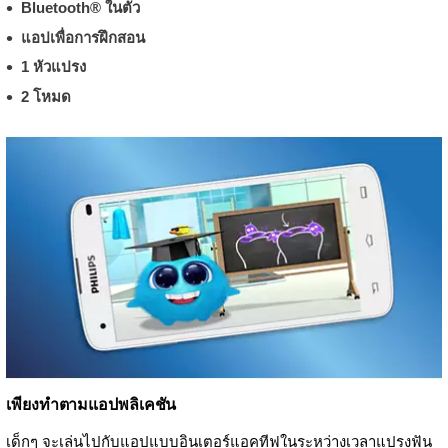
Bluetooth® ในตัว
แอปเพื่อการฝึกสอน
1 หัวแปรง
2 โหมด
เพียงทำตามแอปพลิเคชัน
เด็กๆ จะเล่นไปกับแอปแบบอินเตอร์แอคทีฟในระหว่างเวลาแปรงฟัน