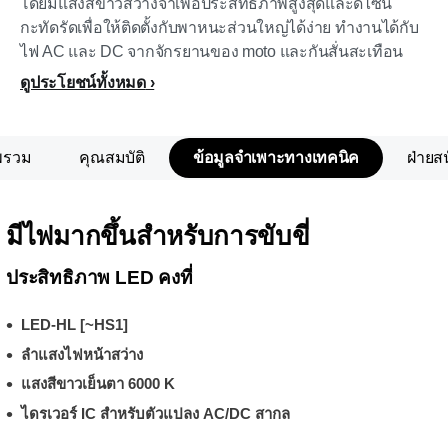
โดยมีแสงสีขาวสว่างจ้าเพื่อประสิทธิภาพสูงสุดและดีไซน์
กะทัดรัดเพื่อให้ติดตั้งกับพาหนะส่วนใหญ่ได้ง่าย ทำงานได้กับ
ไฟ AC และ DC จากจักรยานของ moto และกันสั่นสะเทือน
ดูประโยชน์ทั้งหมด
พรวม
คุณสมบัติ
ข้อมูลจำเพาะทางเทคนิค
ฝ่ายส
มีไฟมากขึ้นสำหรับการขับขี่
ประสิทธิภาพ LED คงที่
LED-HL [~HS1]
ลำแสงไฟหน้าสว่าง
แสงสีขาวเย็นตา 6000 K
ไดรเวอร์ IC สำหรับตัวแปลง AC/DC สากล