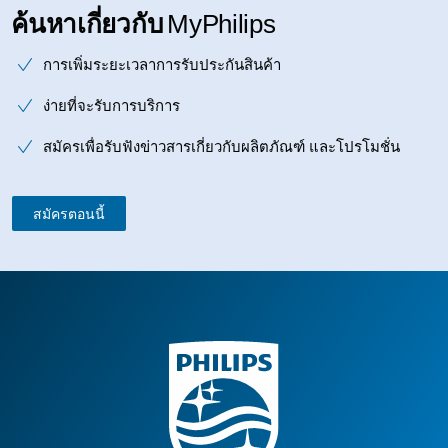
ค้นหาเกี่ยวกับ
MyPhilips
การเพิ่มระยะเวลาการรับประกันสินค้า
ง่ายที่จะรับการบริการ
สมัครเพื่อรับฟังข่าวสารเกี่ยวกับผลิตภัณฑ์ และโปรโมชั่น
สมัครตอนนี้