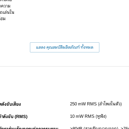
วยความ
รถเล่นใน
โฮม
แสดง คุณสมบัติผลิตภัณฑ์ ทั้งหมด
พลังขับเสียง
250 mW RMS (ลำโพงในตัว)
กำลังขับ (RMS)
10 mW RMS (หูฟัง)
>80dB (สายสัญญาณออก), >76dB 