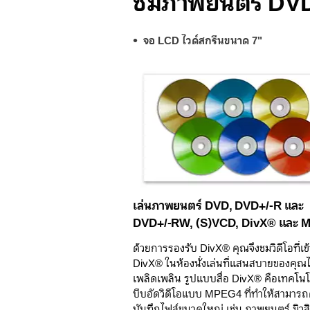
ชมภาพยนตร์ DVD 
จอ LCD ไวด์สกรีนขนาด 7"
เล่นภาพยนตร์ DVD, DVD+/-R และ
DVD+/-RW, (S)VCD, DivX® และ 
ด้วยการรองรับ DivX® คุณจึงชมวิดีโอที่เข
DivX® ในห้องนั่งเล่นที่แสนสบายของคุณไ
เพลิดเพลิน รูปแบบสื่อ DivX® คือเทคโน
บีบอัดวิดีโอแบบ MPEG4 ที่ทำให้สามาร
บันทึกไฟล์ขนาดใหญ่ เช่น ภาพยนตร์ มิวสิ