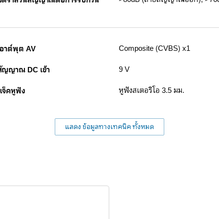
อัตราส่วนสัญญาณต่อการรบกวน
เอาต์พุต AV
Composite (CVBS) x1
สัญญาณ DC เข้า
9 V
แจ็คหูฟัง
หูฟังสเตอริโอ 3.5 มม.
แสดง ข้อมูลทางเทคนิค ทั้งหมด