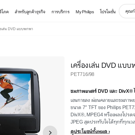
support
บริโภค
สำหรับลูกค้าธุรกิจ
การบริการ
My Philips
โปรโมชั่น
search
icon
่องเล่น DVD แบบพกพา
เครื่องเล่น DVD แบ
PET716/98
ชมภาพยนตร์ DVD และ DivX® ได้
เอนกายลง ผ่อนคลายและชมภาพยน
ขนาด 7” TFT ของ Philips PET7
DivX®, MPEG4 หรือเพลงโปรด
JPEG สุดประทับใจได้ทุกที่ทุกเว
ดูประโยชน์ทั้งหมด