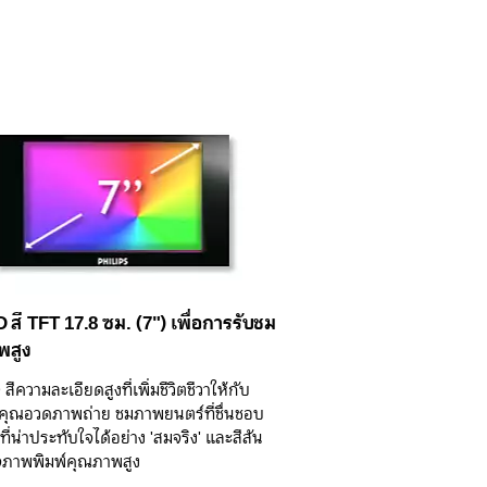
 สี TFT 17.8 ซม. (7") เพื่อการรับชม
พสูง
ีความละเอียดสูงที่เพิ่มชีวิตชีวาให้กับ
้คุณอวดภาพถ่าย ชมภาพยนตร์ที่ชื่นชอบ
ี่น่าประทับใจได้อย่าง 'สมจริง' และสีสัน
จภาพพิมพ์คุณภาพสูง