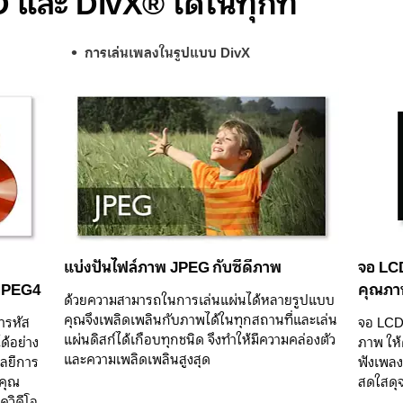
และ DivX® ได้ในทุกที่
การเล่นเพลงในรูปแบบ DivX
แบ่งปันไฟล์ภาพ JPEG กับซีดีภาพ
จอ LCD
MPEG4
คุณภา
ด้วยความสามารถในการเล่นแผ่นได้หลายรูปแบบ
คุณจึงเพลิดเพลินกับภาพได้ในทุกสถานที่และเล่น
้ารหัส
จอ LCD ส
แผ่นดิสก์ได้เกือบทุกชนิด จึงทำให้มีความคล่องตัว
ด้อย่าง
ภาพ ให
และความเพลิดเพลินสูงสุด
โลยีการ
ฟังเพลงท
ถคุณ
สดใสดุ
ควิดีโอ