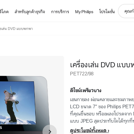
support
บริโภค
สำหรับลูกค้าธุรกิจ
การบริการ
My Philips
โปรโมชั่น
search
icon
่องเล่น DVD แบบพกพา
เครื่องเล่น DVD แบ
PET722/98
ดีไซน์เพรียวบาง
เอนกายลง ผ่อนคลายและชมภาพยน
LCD ขนาด 7” ของ Philips PET
ที่คุณชื่นชอบ หรือเพลงโปรดจา
แบบ JPEG สุดประทับใจได้ทุกที่
ดูประโยชน์ทั้งหมด