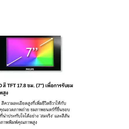
 สี TFT 17.8 ซม. (7") เพื่อการรับชม
พสูง
ีความละเอียดสูงที่เพิ่มชีวิตชีวาให้กับ
้คุณอวดภาพถ่าย ชมภาพยนตร์ที่ชื่นชอบ
ี่น่าประทับใจได้อย่าง 'สมจริง' และสีสัน
จภาพพิมพ์คุณภาพสูง