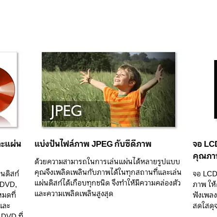
ละแผ่น
แบ่งปันไฟล์ภาพ JPEG กับซีดีภาพ
จอ LCD
คุณภา
ด้วยความสามารถในการเล่นแผ่นได้หลายรูปแบบ
คุณจึงเพลิดเพลินกับภาพได้ในทุกสถานที่และเล่น
่นดิสก์
จอ LCD ส
แผ่นดิสก์ได้เกือบทุกชนิด จึงทำให้มีความคล่องตัว
์ DVD,
ภาพ ให
และความเพลิดเพลินสูงสุด
มดที่
ฟังเพลงท
 และ
สดใสดุ
DVD ที่