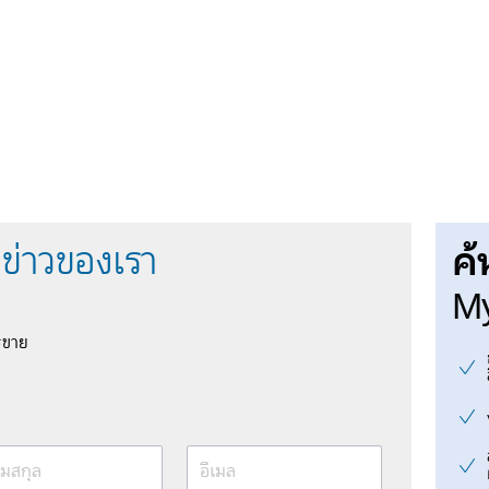
ค้
ข่าวของเรา
My
รขาย
มสกุล
อีเมล