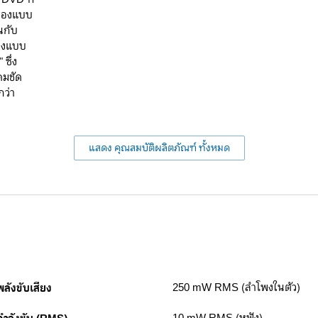
งสองแบบ
นกับ
สองแบบ
ซึ่ง
คมชัด
กว่า
แสดง คุณสมบัติผลิตภัณฑ์ ทั้งหมด
พลังขับเสียง
250 mW RMS (ลำโพงในตัว)