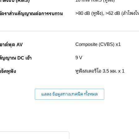
กำลังขับ (RMS)
10 mW RMS (หูฟัง)
อัตราส่วนสัญญาณต่อการรบกวน
>80 dB (หูฟัง), >62 dB (ลำโพงใน
เอาต์พุต AV
Composite (CVBS) x1
สัญญาณ DC เข้า
9 V
แจ็คหูฟัง
หูฟังสเตอริโอ 3.5 มม. x 1
แสดง ข้อมูลทางเทคนิค ทั้งหมด