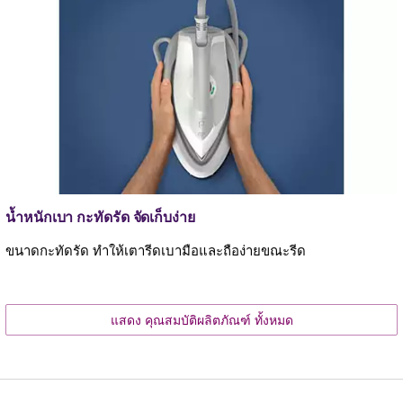
น้ำหนักเบา กะทัดรัด จัดเก็บง่าย
ขนาดกะทัดรัด ทำให้เตารีดเบามือและถือง่ายขณะรีด
แสดง คุณสมบัติผลิตภัณฑ์ ทั้งหมด