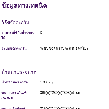
ข้อมูลทางเทคนิค
วิธีขจัดตะกรัน
มี
สามารถใช้กับน้ำประปา
ได้
ระบบขจัดคราบตะกรันอัจฉริยะ
ระบบขจัดตะกรัน
น้ำหนักและขนาด
1.03 kg
น้ำหนักของเตารีด
395(ย)*230(ก)*308(ส) cm
ขนาดบรรจุภัณฑ์
(กxสxย)
315(ย)*120(ก)*285(ส) cm
ขนาดผลิตภัณฑ์