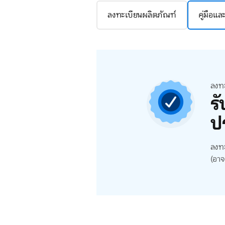
ลงทะเบียนผลิตภัณฑ์
คู่มือแ
ลงท
ร
ป
ลงทะ
(อาจ