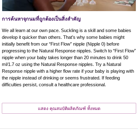
การค้นหาจุกนมที่ถูกต้องเป็นสิ่งสำคัญ
We all learn at our own pace. Suckling is a skill and some babies
develop it quicker than others. That’s why some babies might
initially benefit from our “First Flow” nipple (Nipple 0) before
progressing to the Natural Response nipples. Switch to “First Flow”
nipple when your baby takes longer than 20 minutes to drink 50
ml/1.7 oz using the Natural Response nipples. Try a Natural
Response nipple with a higher flow rate if your baby is playing with
the nipple instead of drinking or seems frustrated. If feeding
difficulties persist, consult a healthcare professional.
แสดง คุณสมบัติผลิตภัณฑ์ ทั้งหมด