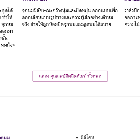
ดูดได้
จุกนมมีลักษณะกว้างนุ่มและยืดหยุ่น ออกแบบเพื่อ
วาล์วป้
 ทำให้
ลอกเลียนแบบรูปทรงและความรู้สึกอย่างเต้านม
ออกระห
ย จุกนม
จริง ช่วยให้ลูกน้อยยึดจุกนมและดูดนมได้สบาย
ความไม่
หลออกมา
นั้น
 นมก็จะ
แสดง คุณสมบัติผลิตภัณฑ์ ทั้งหมด
จุกนม
ซิลิโคน