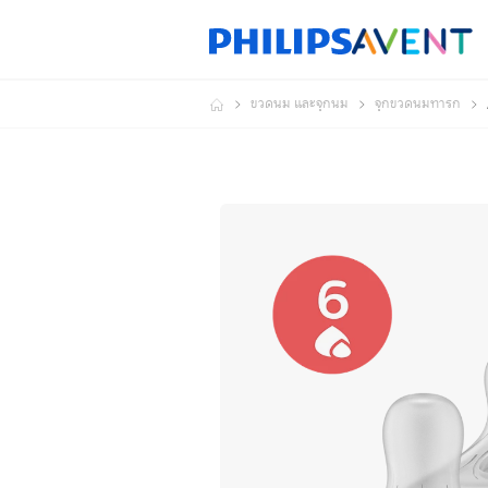
ขวดนม และจุกนม
จุกขวดนมทารก