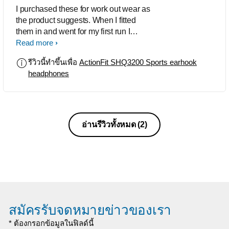
I purchased these for work out wear as
the product suggests. When I fitted
them in and went for my first run I
wondered why I couldn't hear any bass.
Read more
I tried all ear buds and fitting
รีวิวนี้ทำขึ้นเพื่อ
ActionFit SHQ3200 Sports earhook
adjustments but they just won't stay in
headphones
my ears deep enough to get the full
sound from them. I have only
experienced the quality of the sound by
wearing them lying down and not
moving anything, not even my jaw, and
อ่านรีวิวทั้งหมด
(2)
the full bass effect is excellent, but any
movement will immediately move them
out of the ear. Overall they aren't fit for
purpose in my ears, so hopefully they
will work for you. I am contemplating
cutting the over ear pieces off and
seeing if I can salvage some use from
สมัครรับจดหมายข่าวของเรา
them as simple in ear buds as have
never had this issue with the many
* ต้องกรอกข้อมูลในฟิลด์นี้