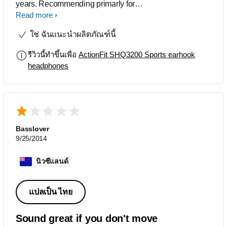
years. Recommending primarly for
durability. Oh, and they sound fine -
Read more
nice and loud. I listen mainly to
ใช่ ฉันแนะนำผลิตภัณฑ์นี้
podcasts when walking/running and
they're excellent for this purpose.
รีวิวนี้ทำขึ้นเพื่อ
ActionFit SHQ3200 Sports earhook
headphones
Basslover
9/25/2014
นิวซีแลนด์
แปลเป็น ไทย
Sound great if you don't move