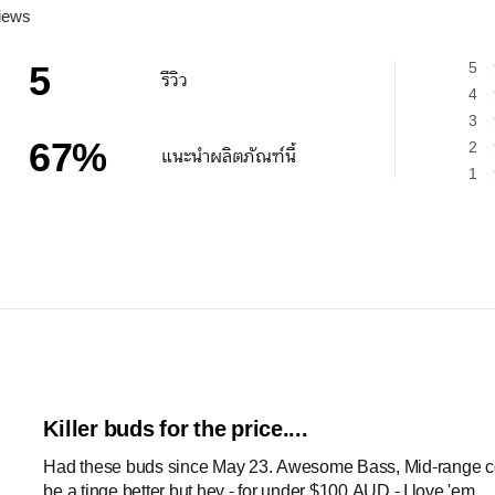
iews
5
5
รีวิว
4
3
67
%
2
แนะนำผลิตภัณฑ์นี้
1
Killer buds for the price....
Had these buds since May 23. Awesome Bass, Mid-range coud
be a tinge better but hey - for under $100 AUD - I love 'em .