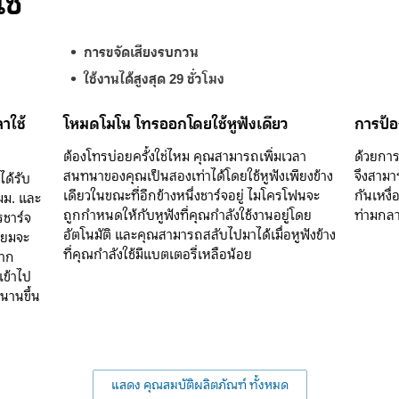
ช่
การขจัดเสียงรบกวน
ใช้งานได้สูงสุด 29 ชั่วโมง
าใช้
โหมดโมโน โทรออกโดยใช้หูฟังเดียว
การป้อ
ต้องโทรบ่อยครั้งใช่ไหม คุณสามารถเพิ่มเวลา
ด้วยการก
สนทนาของคุณเป็นสองเท่าได้โดยใช้หูฟังเพียงข้าง
จึงสามา
ได้รับ
เดียวในขณะที่อีกข้างหนึ่งชาร์จอยู่ ไมโครโฟนจะ
กันเหงื่
มม. และ
ถูกกำหนดให้กับหูฟังที่คุณกำลังใช้งานอยู่โดย
ท่ามกล
รชาร์จ
อัตโนมัติ และคุณสามารถสลับไปมาได้เมื่อหูฟังข้าง
ี่ยมจะ
ที่คุณกำลังใช้มีแบตเตอรี่เหลือน้อย
หาก
เข้าไป
นานขึ้น
แสดง คุณสมบัติผลิตภัณฑ์ ทั้งหมด