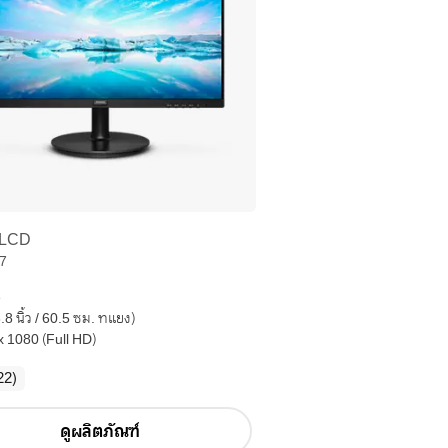
 LCD
7
e
.8 นิ้ว / 60.5 ซม. ทแยง)
x 1080 (Full HD)
ความ
22
)
คิด
เห็น
ดูผลิตภัณฑ์