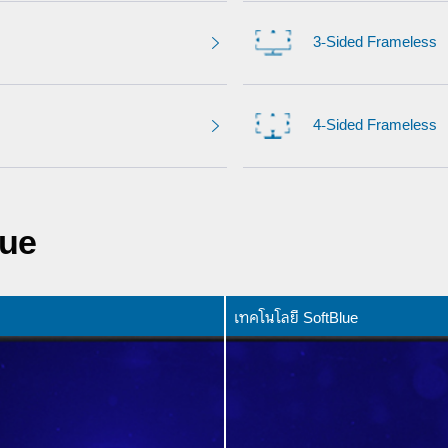
3-Sided Frameless
4-Sided Frameless
lue
เทคโนโลยี SoftBlue