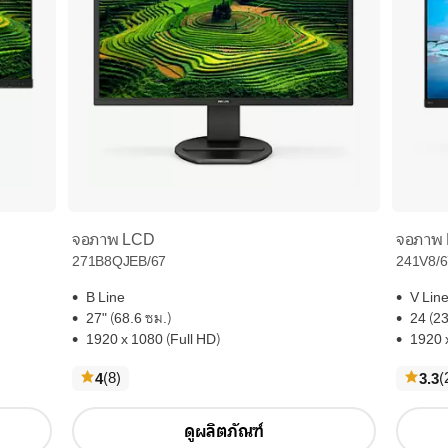
จอภาพ LCD
จอภาพ
271B8QJEB/67
241V8/6
B Line
V Lin
27" (68.6 ซม.)
24 (23
1920 x 1080 (Full HD)
1920 
ความ
4
(8
)
3.3
(
คิด
เห็น
ดูผลิตภัณฑ์