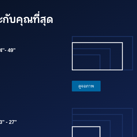
กับคุณที่สุด
4''- 49"
ดูจอภาพ
3" - 27"