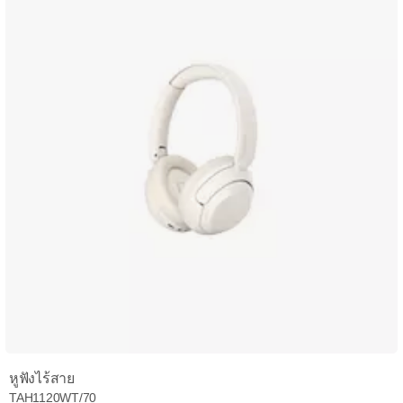
หูฟังไร้สาย
TAH1120WT/70