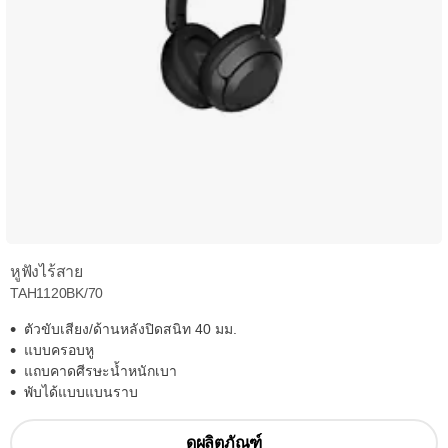
หูฟังไร้สาย
TAH1120BK/70
ตัวขับเสียง/ด้านหลังปิดสนิท 40 มม.
แบบครอบหู
แถบคาดศีรษะน้ำหนักเบา
พับได้แบบแบนราบ
ดูผลิตภัณฑ์