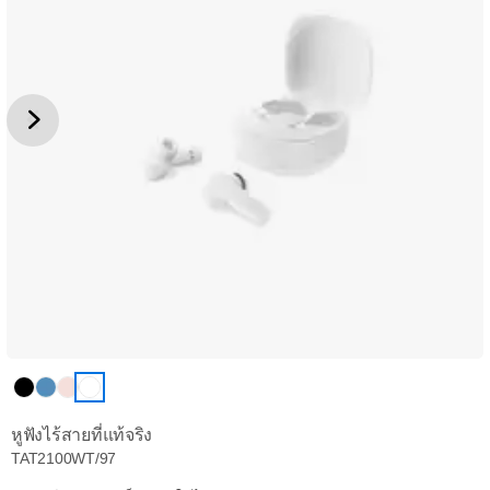
หูฟังไร้สายที่แท้จริง
TAT2100WT/97