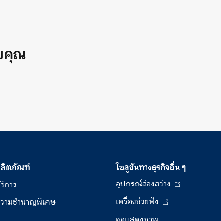
วยคุณ
ลิตภัณฑ์
โซลูชันทางธุรกิจอื่น ๆ
อุปกรณ์ส่องสว่าง
ริการ
เครื่องช่วยฟัง
วามชำนาญพิเศษ
จอแสดงภาพ