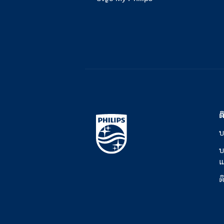
ต
บ
บ
แ
ต