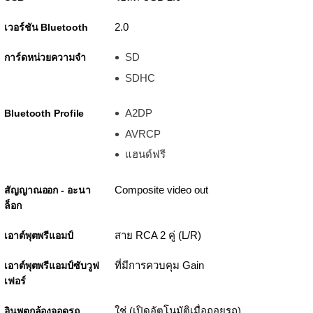
2.0
เวอร์ชัน Bluetooth
SD
การ์ดหน่วยความจำ
SDHC
A2DP
Bluetooth Profile
AVRCP
แฮนด์ฟรี
Composite video out
สัญญาณออก - อะนา
ล็อก
สาย RCA 2 คู่ (L/R)
เอาต์พุตพรีแอมป์
ที่มีการควบคุม Gain
เอาต์พุตพรีแอมป์ซับวูฟ
เฟอร์
ใช่ (เปิดอัตโนมัติเมื่อถอยรถ)
อินพุตกล้องจอดรถ