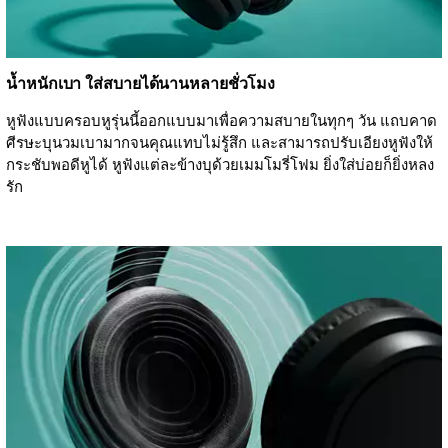
น้ำหนักเบา ใส่สบายได้นานหลายชั่วโมง
หูฟังแบบครอบหูรุ่นนี้ออกแบบมาเพื่อความสบายในทุกๆ วัน แถบคาด
ศีรษะบุนวมเบามากจนคุณแทบไม่รู้สึก และสามารถปรับเอียงหูฟังให้
กระชับพอดีหูได้ หูฟังแต่ละข้างบุด้วยเมมโมรี่โฟม ยิ่งใส่บ่อยก็ยิ่งหลง
รัก