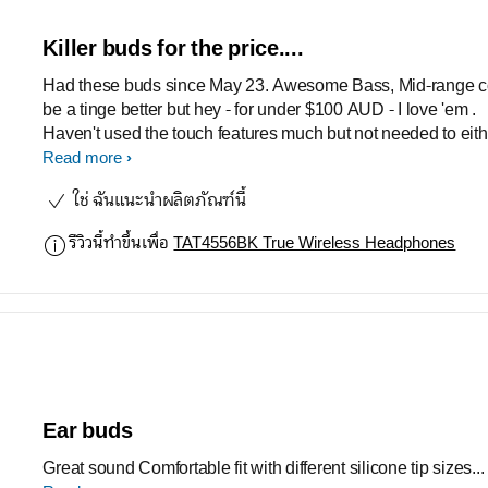
Killer buds for the price....
Had these buds since May 23. Awesome Bass, Mid-range coud
be a tinge better but hey - for under $100 AUD - I love 'em .
Haven't used the touch features much but not needed to eith
Buds fit snug in your ear & DON'T fall out. Very comfortable
Read more
when lying on your side on a pillow also.
ใช่ ฉันแนะนำผลิตภัณฑ์นี้
รีวิวนี้ทำขึ้นเพื่อ
TAT4556BK True Wireless Headphones
Ear buds
Great sound Comfortable fit with different silicone tip sizes...