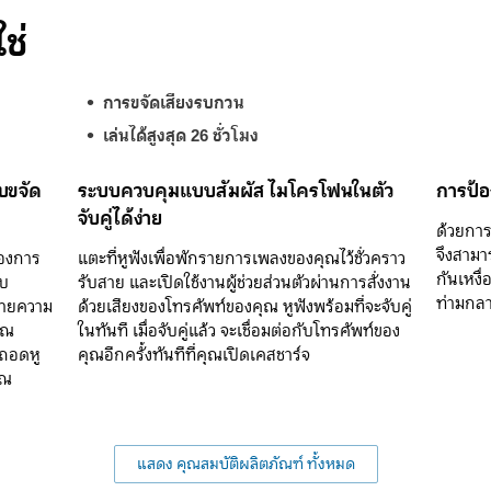
ช่
การขจัดเสียงรบกวน
เล่นได้สูงสุด 26 ชั่วโมง
บขจัด
ระบบควบคุมแบบสัมผัส ไมโครโฟนในตัว
การป้อ
จับคู่ได้ง่าย
ด้วยการก
จึงสามา
้องการ
แตะที่หูฟังเพื่อพักรายการเพลงของคุณไว้ชั่วคราว
กันเหงื่
ับ
รับสาย และเปิดใช้งานผู้ช่วยส่วนตัวผ่านการสั่งงาน
ท่ามกล
มายความ
ด้วยเสียงของโทรศัพท์ของคุณ หูฟังพร้อมที่จะจับคู่
ุณ
ในทันที เมื่อจับคู่แล้ว จะเชื่อมต่อกับโทรศัพท์ของ
ณถอดหู
คุณอีกครั้งทันทีที่คุณเปิดเคสชาร์จ
ุณ
แสดง คุณสมบัติผลิตภัณฑ์ ทั้งหมด