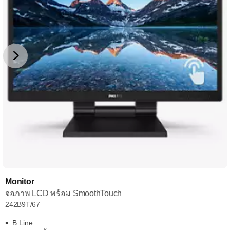
Monitor
จอภาพ LCD พร้อม SmoothTouch
242B9T/67
B Line