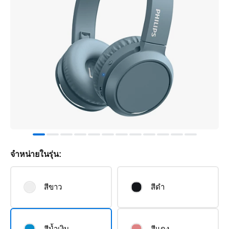
จำหน่ายในรุ่น:
สีขาว
สีดำ
สีน้ำเงิน
สีแดง