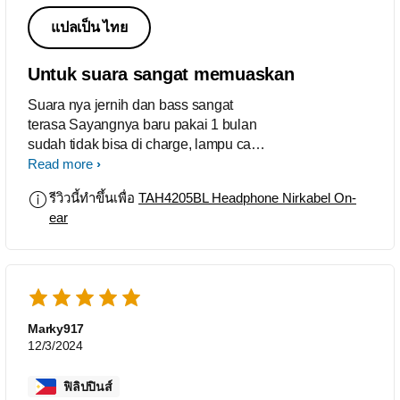
แปลเป็น ไทย
Untuk suara sangat memuaskan
Suara nya jernih dan bass sangat
terasa Sayangnya baru pakai 1 bulan
sudah tidak bisa di charge, lampu cas
menyala tapi daya tidak masuk.
Read more
รีวิวนี้ทำขึ้นเพื่อ
TAH4205BL Headphone Nirkabel On-
ear
Marky917
12/3/2024
ฟิลิปปินส์