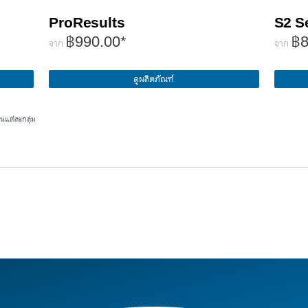
ProResults
S2 S
฿990.00*
฿8
จาก
จาก
ดูผลิตภัณฑ์
นแต่ละกลุ่ม