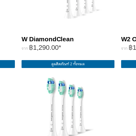
W DiamondClean
W2 O
฿1,290.00*
฿1
จาก
จาก
ดูผลิตภัณฑ์ 2 ทั้งหมด