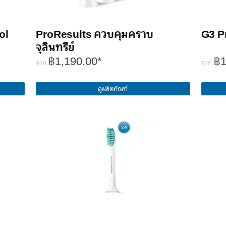
ol
ProResults ควบคุมคราบ
G3 P
จุลินทรีย์
฿1,190.00*
฿1
จาก
จาก
ดูผลิตภัณฑ์