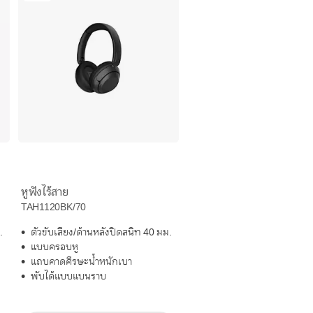
หูฟังไร้สาย
TAH1120BK/70
.
ตัวขับเสียง/ด้านหลังปิดสนิท 40 มม.
แบบครอบหู
แถบคาดศีรษะน้ำหนักเบา
พับได้แบบแบนราบ