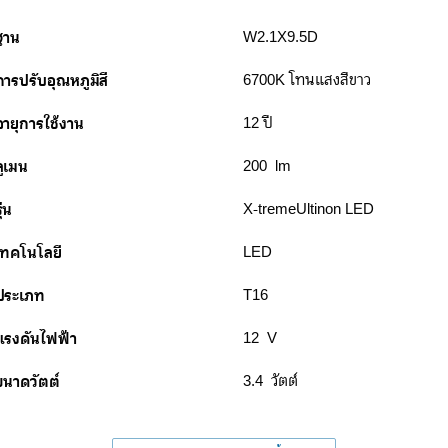
ฐาน
W2.1X9.5D
การปรับอุณหภูมิสี
6700K โทนแสงสีขาว
อายุการใช้งาน
12 ปี
ลูเมน
200 lm
ุ่น
X-tremeUltinon LED
เทคโนโลยี
LED
ประเภท
T16
แรงดันไฟฟ้า
12 V
ขนาดวัตต์
3.4 วัตต์