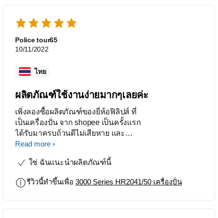
Police tour65
10/11/2022
ไทย
ผลิตภัณฑ์ใช้งานง่ายมากๆเลยค่ะ
เพิ่งลองซื้อผลิตภัณฑ์ของยี่ห้อฟิลิปส์ ที่
เป็นเครื่องปั่น จาก shopee เป็นครั้งแรก
ได้รับมาครบถ้วนดีไม่เสียหาย และ
ทดลองใช้แล้ว ปรากฎว่า ตรงใจดีมากค่ะ
Read more
ลองใช้ปั่นเมล็ดมะม่วงหิมพานต์ดู
ใช่ ฉันแนะนำผลิตภัณฑ์นี้
ละเอียดดีมากเลยค่ะ
รีวิวนี้ทำขึ้นเพื่อ
3000 Series HR2041/50 เครื่องปั่น