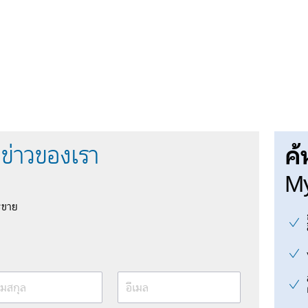
ค้
ข่าวของเรา
My
รขาย
มสกุล
อีเมล