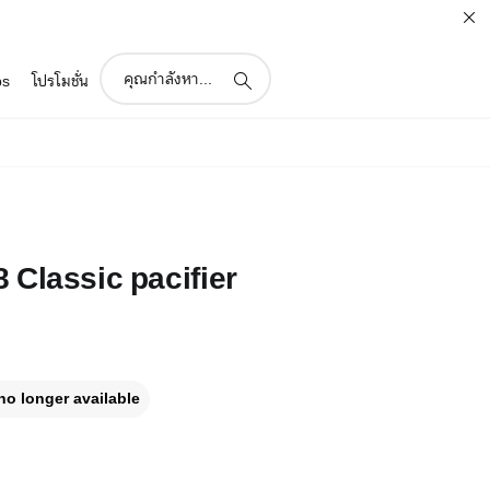
support
ps
โปรโมชั่น
search
icon
 Classic pacifier
no longer available