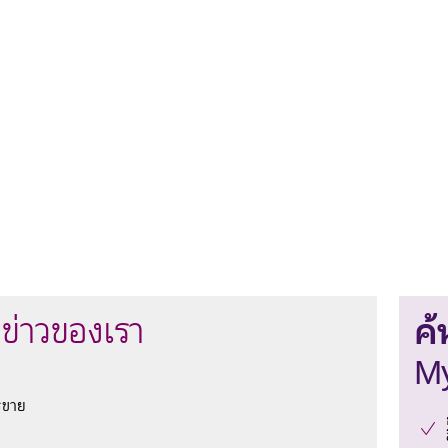
ค้
ข่าวของเรา
My
รขาย