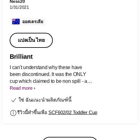
Ness20
1/31/2021
ออสเตรเลีย
แปลเป็น ไทย
Brilliant
I can't understand why these have
been discontinued. It was the ONLY
cup which claimed to be non spill - and
was. It was good quality, robust and
Read more
easy to clean. I've not been able to find
ใช่ ฉันแนะนำผลิตภัณฑ์นี้
anything like it - or near as good and
ALL of AVENT current cups - baby to
รีวิวนี้ทำขึ้นเพื่อ
SCF602/02 Toddler Cup
toddler can be worked out to spill by a
clever child in <2min