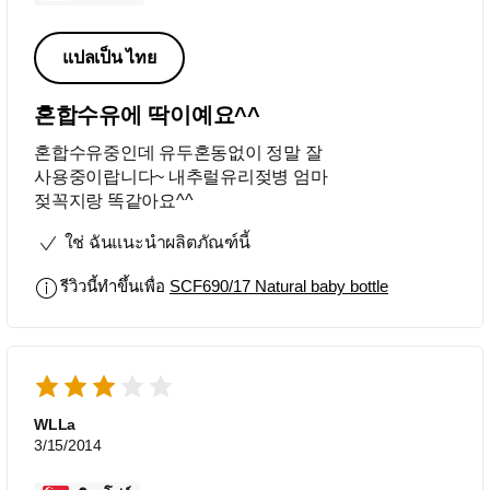
แปลเป็น ไทย
혼합수유에 딱이예요^^
혼합수유중인데 유두혼동없이 정말 잘
사용중이랍니다~ 내추럴유리젖병 엄마
젖꼭지랑 똑같아요^^
ใช่ ฉันแนะนำผลิตภัณฑ์นี้
รีวิวนี้ทำขึ้นเพื่อ
SCF690/17 Natural baby bottle
WLLa
3/15/2014