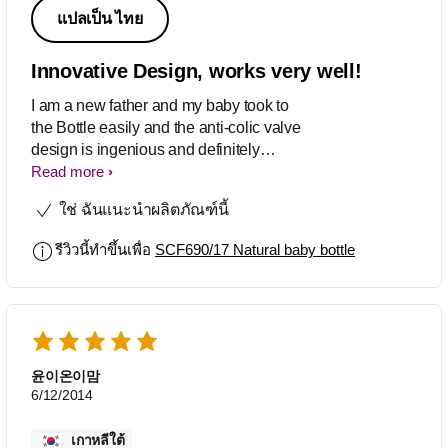
แปลเป็น ไทย
Innovative Design, works very well!
I am a new father and my baby took to
the Bottle easily and the anti-colic valve
design is ingenious and definitely
helped my baby a lot. The easy
Read more
removal of the nipple for sterilization
ใช่ ฉันแนะนำผลิตภัณฑ์นี้
and future upgrading makes it even
better! The manufacturing quality is top
รีวิวนี้ทำขึ้นเพื่อ
SCF690/17 Natural baby bottle
notch! I have no experience with other
brands but I'm glad I chose Philips
AVENT!
윤이온이맘
6/12/2014
เกาหลีใต้