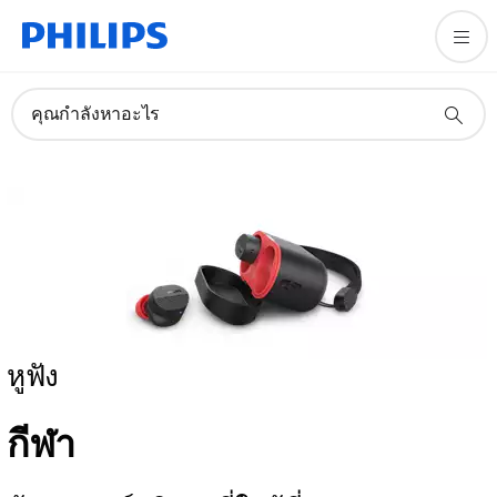
คุณกำลังหาอะไร
หูฟัง
กีฬา