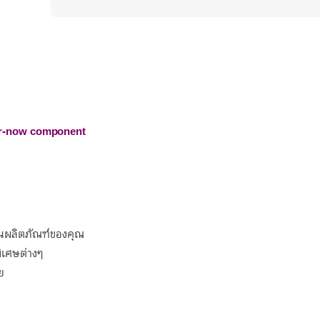
er-now component
ณ
นผลิตภัณฑ์ของคุณ
พิเศษต่างๆ
ย