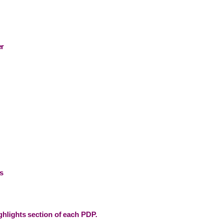
er
s
ghlights section of each PDP.