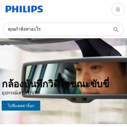
คุณกำลังหาอะไร
กล้องบันทึกวิดีโอขณะขับขี่
อุปกรณ์เสริม DVR
ไปที่แคตตาล็อก