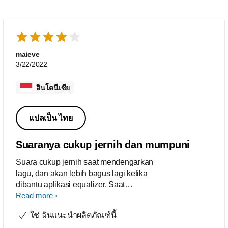
maieve
3/22/2022
อินโดนีเซีย
แปลเป็น ไทย
Suaranya cukup jernih dan mumpuni
Suara cukup jernih saat mendengarkan
lagu, dan akan lebih bagus lagi ketika
dibantu aplikasi equalizer. Saat
digunakan untuk menelpon pun
Read more
suaranya sangat jernih.
ใช่ ฉันแนะนำผลิตภัณฑ์นี้