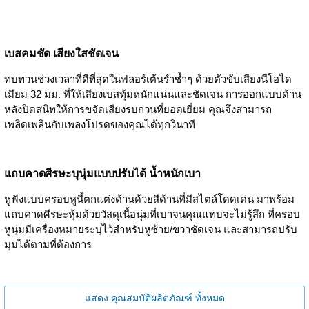
เบสคมชัด เสียงใสชัดเจน
ทบทวนช่วงเวลาที่ดีที่สุดในฟลอร์เต้นรำซ้ำๆ ด้วยตัวขับเสียงนีโอได
เมียม 32 มม. ที่ให้เสียงเบสทุ้มหนักแน่นและชัดเจน การออกแบบด้าน
หลังปิดสนิทให้การขจัดเสียงรบกวนที่ยอดเยี่ยม คุณจึงสามารถ
เพลิดเพลินกับเพลงโปรดของคุณได้ทุกวินาที
แถบคาดศีรษะบุนุ่มแบบปรับได้ น้ำหนักเบา
หูฟังแบบครอบหูนี้ตกแต่งด้านด้วยสีด้านที่มีสไตล์โดดเด่น มาพร้อม
แถบคาดศีรษะหุ้มด้วยวัสดุเนื้อนุ่มที่เบาจนคุณแทบจะไม่รู้สึก ที่ครอบ
หูนุ่มมีเครื่องหมายระบุไว้สำหรับหูซ้าย/ขวาชัดเจน และสามารถปรับ
มุมได้ตามที่ต้องการ
แสดง คุณสมบัติผลิตภัณฑ์ ทั้งหมด